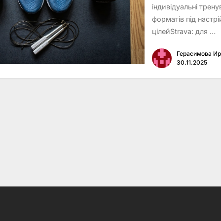
індивідуальні трену
форматів під настр
цілейStrava: для …
Герасимова И
30.11.2025