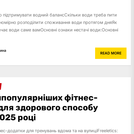
о підтримувати водний балансСкільки води треба пити
вномірно розподілити споживання води протягом дняЯк
ачає води саме вамОсновні ознаки нестачі води:Основні
рина
READ MORE
йпопулярніших фітнес-
 для здорового способу
025 році
ес-додатки для тренувань вдома та на вулиціFreeletics: