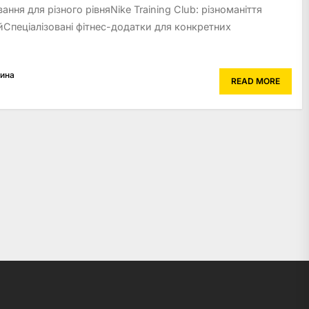
вання для різного рівняNike Training Club: різноманіття
ійСпеціалізовані фітнес-додатки для конкретних
рина
READ MORE