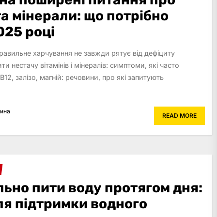
та мінерали: що потрібно
025 році
правильне харчування не завжди рятує від дефіциту
ти нестачу вітамінів і мінералів: симптоми, які часто
 B12, залізо, магній: речовини, про які запитують
рина
READ MORE
ьно пити воду протягом дня:
ля підтримки водного