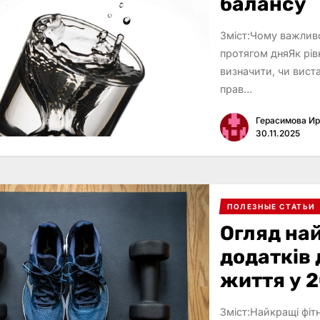
балансу
Зміст:Чому важлив
протягом дняЯк рі
визначити, чи вист
прав…
Герасимова И
30.11.2025
ПОЛЕЗНЫЕ СТАТЬИ
Огляд на
додатків
життя у 2
Зміст:Найкращі фітн