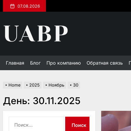
Skip
07.08.2026
to
the
uabp.kiev.ua
content
Главная
Блог
Про компанию
Обратная связь
Home
2025
Ноябрь
30
День:
30.11.2025
Найти: