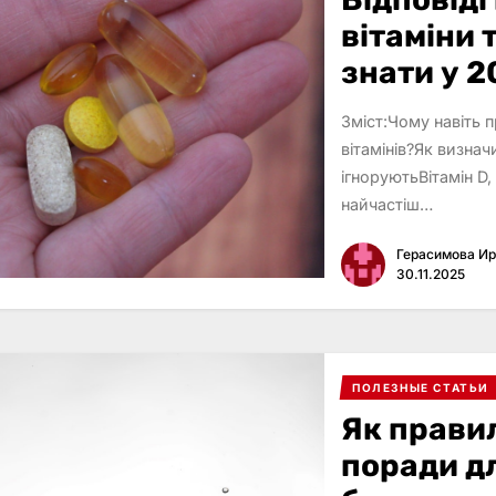
вітаміни 
знати у 2
Зміст:Чому навіть 
вітамінів?Як визначи
ігноруютьВітамін D,
найчастіш…
Герасимова И
30.11.2025
ПОЛЕЗНЫЕ СТАТЬИ
Як правил
поради д