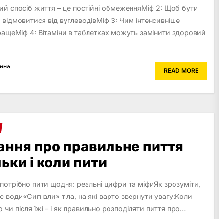
вий спосіб життя – це постійні обмеженняМіф 2: Щоб бути
 відмовитися від вуглеводівМіф 3: Чим інтенсивніше
ращеМіф 4: Вітаміни в таблетках можуть замінити здоровий
рина
READ MORE
тання про правильне пиття
льки і коли пити
 потрібно пити щодня: реальні цифри та міфиЯк зрозуміти,
є води«Сигнали» тіла, на які варто звернути увагу:Коли
 чи після їжі – і як правильно розподіляти пиття про…