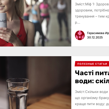
Зміст:Міф 1: Здоро
здоровим, потрібно
тренування – тим к
р…
Герасимова И
30.12.2025
ПОЛЕЗНЫЕ СТАТЬИ
Часті пи
води: скі
Зміст:Скільки води
що організму браку
краще пити воду: до