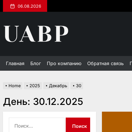
Skip
06.08.2026
to
the
uabp.kiev.ua
content
Главная
Блог
Про компанию
Обратная связь
Home
2025
Декабрь
30
День:
30.12.2025
Найти: