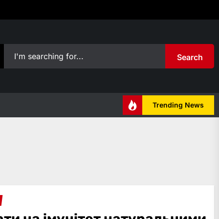
Search
Trending News
ати на імунітет натуральними