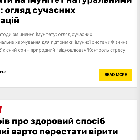
: огляд сучасних
ацій
етоди зміцнення імунітету: огляд сучасних
альне харчування для підтримки імунної системиФізична
тетЯкісний сон – природний “відновлювач”Контроль стресу
рина
READ MORE
ів про здоровий спосіб
які варто перестати вірити