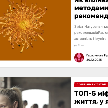
методами
рекоменд
Зміст:Натуральні м
рекомендаційРаціон
активність і імуні
для …
Герасимова И
30.12.2025
ПОЛЕЗНЫЕ СТАТЬИ
ТОП-5 міф
життя, у 