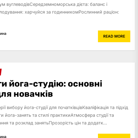
ум вуглеводівСередземноморська дієта: баланс і
лодування: харчуйся за годинникомРослинний раціон:
рина
READ MORE
и йога-студію: основні
для новачків
рії вибору йога-студії для початківцівКваліфікація та підхід
и йога-занять та стилі практикиАтмосфера студії та
ння та розклад занятьПрозорість цін та додатк…
рина