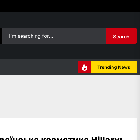
Search
Trending News
раїнська косметика Hillary: