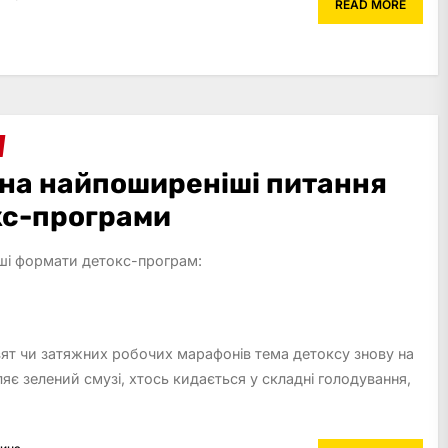
READ MORE
 на найпоширеніші питання
кс-програми
ші формати детокс-програм:
вят чи затяжних робочих марафонів тема детоксу знову на
яє зелений смузі, хтось кидається у складні голодування,