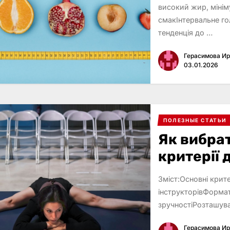
високий жир, мінім
смакІнтервальне го
тенденція до …
Герасимова И
03.01.2026
ПОЛЕЗНЫЕ СТАТЬИ
Як вибрат
критерії 
Зміст:Основні крите
інструкторівФормат
зручностіРозташува
Герасимова И