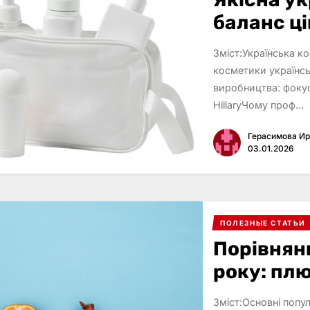
баланс ці
Зміст:Українська ко
косметики українс
виробництва: фокус
HillaryЧому проф…
Герасимова И
03.01.2026
ПОЛЕЗНЫЕ СТАТЬИ
Порівнян
року: плю
Зміст:Основні попу