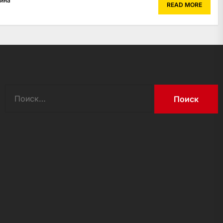
рина
READ MORE
Найти: