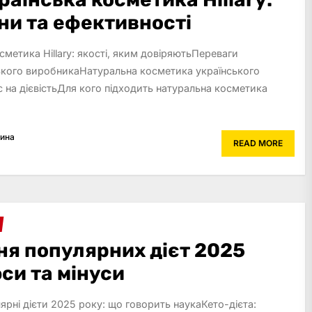
ни та ефективності
сметика Hillary: якості, яким довіряютьПереваги
ького виробникаНатуральна косметика українського
 на дієвістьДля кого підходить натуральна косметика
рина
READ MORE
ня популярних дієт 2025
си та мінуси
лярні дієти 2025 року: що говорить наукаКето-дієта: