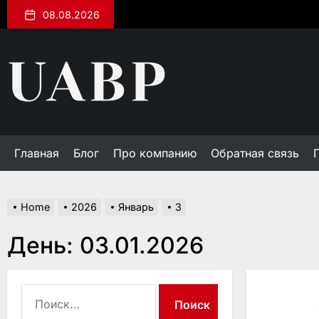
Skip
08.08.2026
to
the
uabp.kiev.ua
content
Главная
Блог
Про компанию
Обратная связь
Home
2026
Январь
3
День:
03.01.2026
Найти: