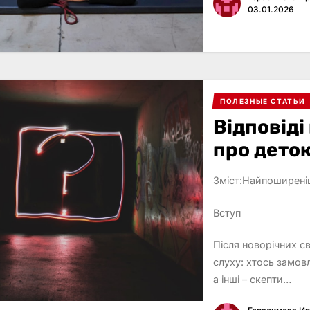
03.01.2026
ПОЛЕЗНЫЕ СТАТЬИ
Відповіді
про дето
Зміст:Найпоширені
Вступ
Після новорічних с
слуху: хтось замовл
а інші – скепти…