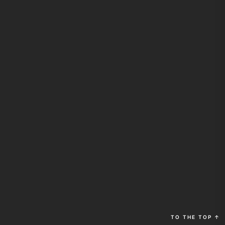
TO THE TOP
↑