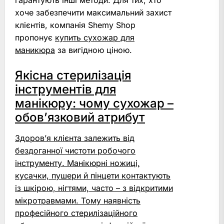
гарантують інші методи. Для тих, хто
хоче забезпечити максимальний захист
клієнтів, компанія Shemy Shop
пропонує
купить сухожар для
маникюра
за вигідною ціною.
Якісна стерилізація
інструментів для
манікюру: чому сухожар –
обов’язковий атрибут
Здоров’я клієнта залежить від
бездоганної чистоти робочого
інструменту. Манікюрні ножиці,
кусачки, пушери й пінцети контактують
із шкірою, нігтями, часто – з відкритими
мікротравмами. Тому наявність
професійного стерилізаційного