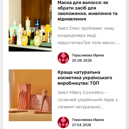
оцінювали пункти цього
Маска для волосся: як
обрати засіб для
рейтингу8 факторів, які варто
зволоження, живлення та
врахувати при замовленні
відновлення
фурш…
Зміст:Опис проблеми: чому
кондиціонера іноді
недостатньоТри типи масок:
зволоження, живлення,
Герасимова Ирина
відновленняЯк обрати маску
20.06.2026
під свій тип волоссяЧому це
важливо вирішити
Краща натуральна
косметика українського
правильноРішення крок за
виробництва: ТОП
кроком: як обрати й засто…
Зміст:Hillary Cosmetics –
сучасний український лідер у
сегменті натуральної
доглядової косметикиG.L.A.M.
Герасимова Ирина
– професійна натуральна
27.04.2026
косметика для різних типів