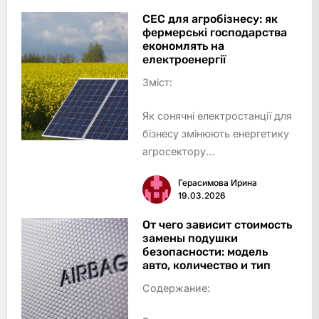
шкіриYAKA – доступна
СЕС для агробізнесу: як
фермерські господарства
органічна косметика з
економлять на
локальних інгредієнтівJ’JOY …
електроенергії
Зміст:
Як сонячні електростанції для
бізнесу змінюють енергетику
агросектору
Економічна ефективність:
Герасимова Ирина
скільки економить агробізнес
19.03.2026
завдяки СЕС для
підприємства
От чего зависит стоимость
замены подушки
Окупність інвестицій у СЕС
безопасности: модель
для агробізнесу
авто, количество и тип
Пере…
Содержание: