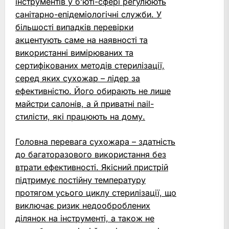
інструментів у б’юті-сфері регулюють
санітарно-епідеміологічні служби. У
більшості випадків перевірки
акцентують саме на наявності та
використанні вимірюваних та
сертифікованих методів стерилізації,
серед яких сухожар – лідер за
ефективністю. Його обирають не лише
майстри салонів, а й приватні nail-
стилісти, які працюють на дому.
Головна перевага сухожара – здатність
до багаторазового використання без
втрати ефективності. Якісний пристрій
підтримує постійну температуру
протягом усього циклу стерилізації, що
виключає ризик недооброблених
ділянок на інструменті, а також не