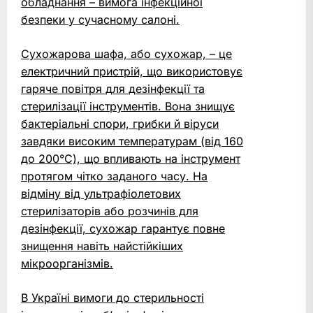
обладнання – вимога інфекційної
безпеки у сучасному салоні.
Сухожарова шафа, або сухожар, – це
електричний пристрій, що використовує
гаряче повітря для дезінфекції та
стерилізації інструментів. Вона знищує
бактеріальні спори, грибки й віруси
завдяки високим температурам (від 160
до 200°C), що впливають на інструмент
протягом чітко заданого часу. На
відміну від ультрафіолетових
стерилізаторів або розчинів для
дезінфекції, сухожар гарантує повне
знищення навіть найстійкіших
мікроорганізмів.
В Україні вимоги до стерильності