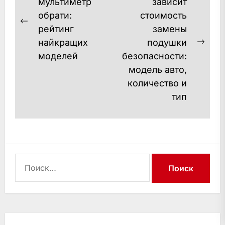
по
мультиметр
зависит
професіона…
обрати:
стоимость
записям
Previous
рейтинг
замены
post:
найкращих
подушки
Next
моделей
безопасности:
post
модель авто,
количество и
тип
Найти: