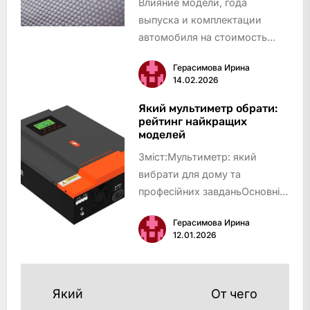
Влияние модели, года
выпуска и комплектации
автомобиля на стоимость
замены подушки
Герасимова Ирина
безопасности
14.02.2026
Количество и тип подушек
безопасности: определяющие
Який мультиметр обрати:
рейтинг найкращих
факторы ценообразования
моделей
Как влияет количество по…
Зміст:Мультиметр: який
вибрати для дому та
професійних завданьОсновні
критерії вибору мультиметра:
Герасимова Ирина
на що звернути увагу при
12.01.2026
покупціГоловні
характеристики для
вибору:Radio-Shop – лідер
Навигация
Який
От чего
мультиметрів для дому та