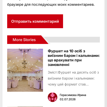
браузере для последующих моих комментариев.
More Stories
Фуршет на 10 осіб з
виїзним баром і кальянами:
що врахувати при
замовленні
Зміст:Фуршет на десять осіб з
виїзним баром і кальянами:
чому цей формат став
окремою нішею
Герасимова Ирина
кейтерингуМетодика: за
02.07.2026
якими критеріями ми