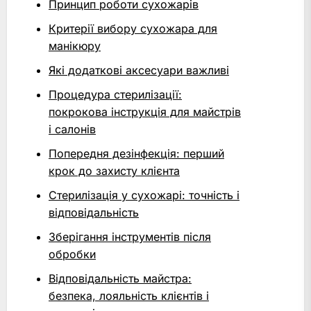
Принцип роботи сухожарів
Критерії вибору сухожара для
манікюру
Які додаткові аксесуари важливі
Процедура стерилізації:
покрокова інструкція для майстрів
і салонів
Попередня дезінфекція: перший
крок до захисту клієнта
Стерилізація у сухожарі: точність і
відповідальність
Зберігання інструментів після
обробки
Відповідальність майстра:
безпека, лояльність клієнтів і