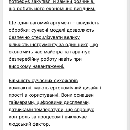
потребує закупівлі й заміни розчинів,
що робить його економічно вигідним.
Ще один вагомий аргумент – швидкість
обробки: сучасні моделі дозволяють
безпечно стерилізувати велику
кількість інструменту за один цикл, що
економить час майстра та гарантує
безперебійну роботу навіть при
високому навантаженні.
Більшість сучасних сухожарів
компактні, мають ергономічний дизайн і
прості в користуванні. Вони оснащені
таймерами, цифровими дисплеями,
датчиками температури, що спрощує
контроль за процесом і виключає
людський фактор.