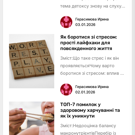
тема детоксу знову на слуху:
хтось замовляє зелений смузі,
Герасимова Ирина
хтось кидається у складні
03.01.2026
голодування, а інші – скепти…
Як боротися зі стресом:
прості лайфхаки для
повсякденного життя
Зміст:Що таке стрес і як він
проявляєтьсяЧому варто
боротися зі стресом: вплив на
організм і повсякденне
Герасимова Ирина
життяДихальні практики як
02.01.2026
дієвий спосіб зменшити
стресФізична активність: рух –
ТОП-7 помилок у
здоровому харчуванні та
ефективна зброя проти
як їх уникнути
стресуТе…
Зміст:Недооцінка балансу
макронутрієнтівПеребір із