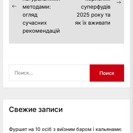
записям
Next
методами:
суперфудів
Previous
post
огляд
2025 року та
post:
сучасних
як їх вживати
рекомендацій
Найти:
Свежие записи
Фуршет на 10 осіб з виїзним баром і кальянами: