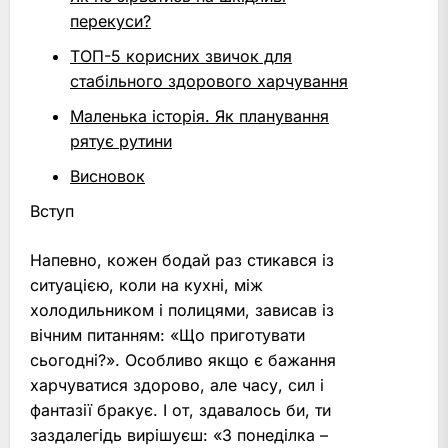
перекуси?
ТОП-5 корисних звичок для
стабільного здорового харчування
Маленька історія. Як планування
рятує рутини
Висновок
Вступ
Напевно, кожен бодай раз стикався із
ситуацією, коли на кухні, між
холодильником і полицями, зависав із
вічним питанням: «Що приготувати
сьогодні?». Особливо якщо є бажання
харчуватися здорово, але часу, сил і
фантазії бракує. І от, здавалось би, ти
заздалегідь вирішуєш: «З понеділка –