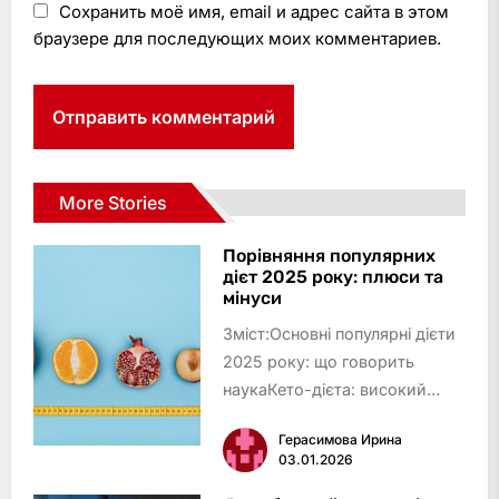
Сохранить моё имя, email и адрес сайта в этом
браузере для последующих моих комментариев.
More Stories
Порівняння популярних
дієт 2025 року: плюси та
мінуси
Зміст:Основні популярні дієти
2025 року: що говорить
наукаКето-дієта: високий
жир, мінімум
Герасимова Ирина
вуглеводівСередземноморська
03.01.2026
дієта: баланс і