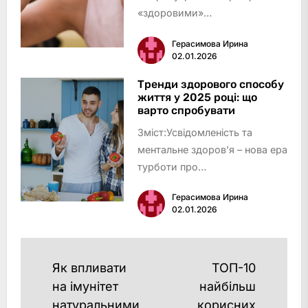
«здоровими»
продуктамиПропуск прийомів
Герасимова Ирина
їжі та переїдання
02.01.2026
увечеріВідсутність
різноманіття у
Тренди здорового способу
життя у 2025 році: що
раціоніНадмірна суворість і
варто спробувати
заборониІгнорування сигналів
Зміст:Усвідомленість та
голоду та си…
ментальне здоров’я – нова ера
турботи про
себеПерсоналізований підхід
Герасимова Ирина
до харчування та
02.01.2026
фітнесуМікродози і біохакінг:
баланс розуму та
тілаЕкофрендлі та усвідомлене
Навигация
Як впливати
ТОП-10
споживанняДіджитал-
по
на імунітет
найбільш
допом…
натуральними
корисних