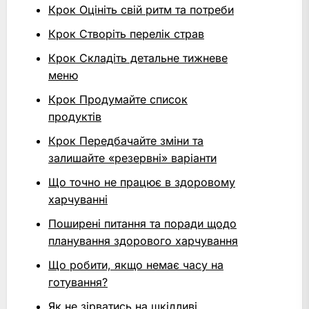
Крок Оцініть свій ритм та потреби
Крок Створіть перелік страв
Крок Складіть детальне тижневе
меню
Крок Продумайте список
продуктів
Крок Передбачайте зміни та
залишайте «резервні» варіанти
Що точно не працює в здоровому
харчуванні
Поширені питання та поради щодо
планування здорового харчування
Що робити, якщо немає часу на
готування?
Як не зірватись на шкідливі