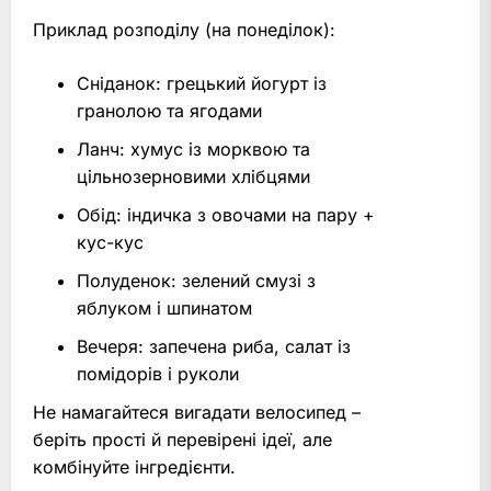
Приклад розподілу (на понеділок):
Сніданок: грецький йогурт із
гранолою та ягодами
Ланч: хумус із морквою та
цільнозерновими хлібцями
Обід: індичка з овочами на пару +
кус-кус
Полуденок: зелений смузі з
яблуком і шпинатом
Вечеря: запечена риба, салат із
помідорів і руколи
Не намагайтеся вигадати велосипед –
беріть прості й перевірені ідеї, але
комбінуйте інгредієнти.