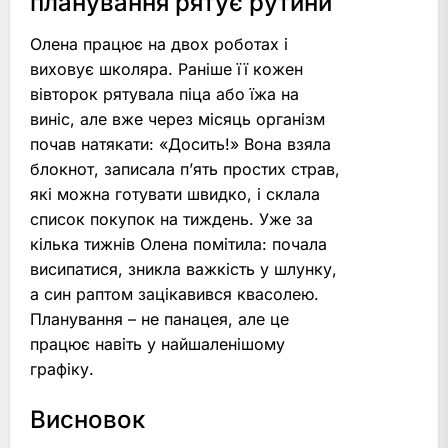
планування рятує рутини
Олена працює на двох роботах і
виховує школяра. Раніше її кожен
вівторок рятувала піца або їжа на
виніс, але вже через місяць організм
почав натякати: «Досить!» Вона взяла
блокнот, записала п’ять простих страв,
які можна готувати швидко, і склала
список покупок на тиждень. Уже за
кілька тижнів Олена помітила: почала
висипатися, зникла важкість у шлунку,
а син раптом зацікавився квасолею.
Планування – не панацея, але це
працює навіть у найшаленішому
графіку.
Висновок