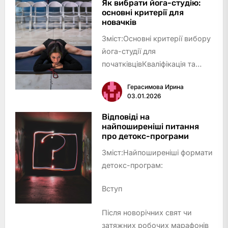
смакІнтервальне голодування:
Як вибрати йога-студію:
основні критерії для
харчуйся за
новачків
годинникомРослинний раціон:
Зміст:Основні критерії вибору
тенденція до …
йога-студії для
початківцівКваліфікація та
підхід інструкторівФормати
Герасимова Ирина
йога-занять та стилі
03.01.2026
практикиАтмосфера студії та
зручностіРозташування та
Відповіді на
найпоширеніші питання
розклад занятьПрозорість цін
про детокс-програми
та додатк…
Зміст:Найпоширеніші формати
детокс-програм:
Вступ
Після новорічних свят чи
затяжних робочих марафонів