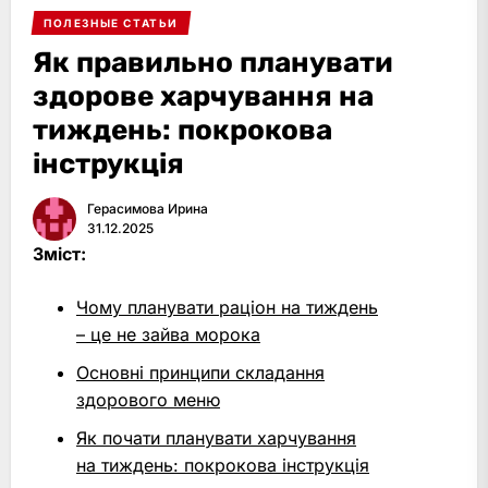
ПОЛЕЗНЫЕ СТАТЬИ
Як правильно планувати
здорове харчування на
тиждень: покрокова
інструкція
Герасимова Ирина
31.12.2025
Зміст:
Чому планувати раціон на тиждень
– це не зайва морока
Основні принципи складання
здорового меню
Як почати планувати харчування
на тиждень: покрокова інструкція