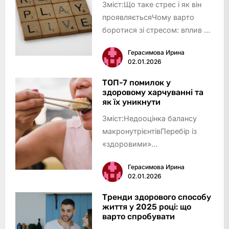
Зміст:Що таке стрес і як він
проявляєтьсяЧому варто
боротися зі стресом: вплив на
організм і повсякденне
Герасимова Ирина
життяДихальні практики як
02.01.2026
дієвий спосіб зменшити
стресФізична активність: рух –
ТОП-7 помилок у
здоровому харчуванні та
ефективна зброя проти
як їх уникнути
стресуТе…
Зміст:Недооцінка балансу
макронутрієнтівПеребір із
«здоровими»
продуктамиПропуск прийомів
Герасимова Ирина
їжі та переїдання
02.01.2026
увечеріВідсутність
різноманіття у
Тренди здорового способу
життя у 2025 році: що
раціоніНадмірна суворість і
варто спробувати
заборониІгнорування сигналів