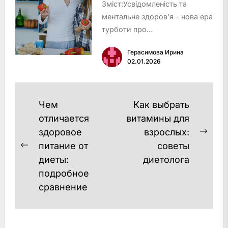
Зміст:Усвідомленість та
голоду та си…
ментальне здоров’я – нова ера
турботи про
себеПерсоналізований підхід
Герасимова Ирина
до харчування та
02.01.2026
фітнесуМікродози і біохакінг:
баланс розуму та
тілаЕкофрендлі та усвідомлене
Навигация
Чем
Как выбрать
споживанняДіджитал-
по
отличается
витамины для
допом…
здоровое
взрослых:
записям
Next
питание от
советы
Previous
post
диеты:
диетолога
post:
подробное
сравнение