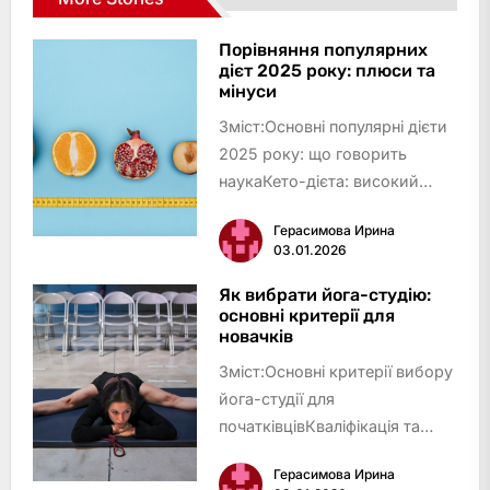
Порівняння популярних
дієт 2025 року: плюси та
мінуси
Зміст:Основні популярні дієти
2025 року: що говорить
наукаКето-дієта: високий
жир, мінімум
Герасимова Ирина
вуглеводівСередземноморська
03.01.2026
дієта: баланс і
смакІнтервальне голодування:
Як вибрати йога-студію:
основні критерії для
харчуйся за
новачків
годинникомРослинний раціон:
Зміст:Основні критерії вибору
тенденція до …
йога-студії для
початківцівКваліфікація та
підхід інструкторівФормати
Герасимова Ирина
йога-занять та стилі