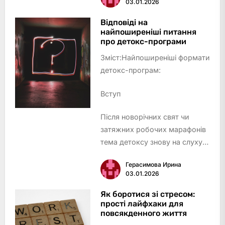
03.01.2026
практикиАтмосфера студії та
зручностіРозташування та
Відповіді на
найпоширеніші питання
розклад занятьПрозорість цін
про детокс-програми
та додатк…
Зміст:Найпоширеніші формати
детокс-програм:
Вступ
Після новорічних свят чи
затяжних робочих марафонів
тема детоксу знову на слуху:
хтось замовляє зелений смузі,
Герасимова Ирина
хтось кидається у складні
03.01.2026
голодування, а інші – скепти…
Як боротися зі стресом:
прості лайфхаки для
повсякденного життя