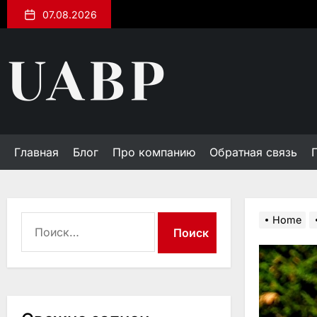
Skip
07.08.2026
to
the
uabp.kiev.ua
content
Главная
Блог
Про компанию
Обратная связь
Найти:
Home