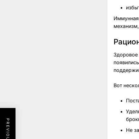
избы
Иммунная 
механизм,
Рацион
Здоровое 
появились
поддержив
Вот неско
Пост
Удел
брок
Не за