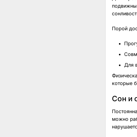
подвижные
сонливост
Порой дос
Прог
Совм
Для 
Физическа
которые б
Сон и 
Постоянна
можно раб
нарушаетс