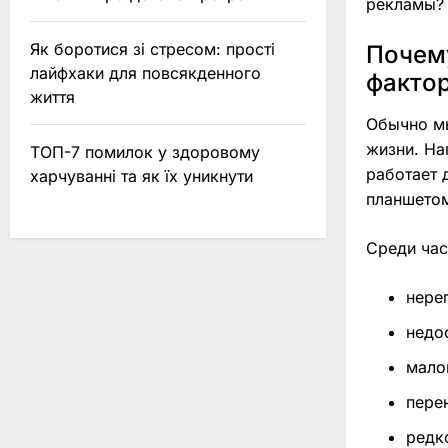
рекламы? 
Як боротися зі стресом: прості
Почем
лайфхаки для повсякденного
факто
життя
Обычно мы
жизни. На
ТОП-7 помилок у здоровому
работает 
харчуванні та як їх уникнути
планшетом
Среди час
нере
недо
мало
пере
редк