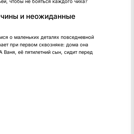
ёй, чтобы не бояться каждого чиха?
ичины и неожиданные
мся о маленьких деталях повседневной
вает при первом сквозняке: дома она
А Ваня, её пятилетний сын, сидит перед