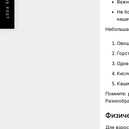
PREVIOUS POST
Важн
Не б
кишеч
Небольшая
Овощ
Горс
Одна
Кисл
Каши
Помните: 
Разнообра
Физиче
Для взрос