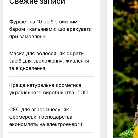
Свежие записи
Фуршет на 10 осіб з виїзним
баром і кальянами: що врахувати
при замовленні
Маска для волосся: як обрати
засіб для зволоження, живлення
та відновлення
Краща натуральна косметика
українського виробництва: ТОП
СЕС для агробізнесу: як
фермерські господарства
економлять на електроенергії