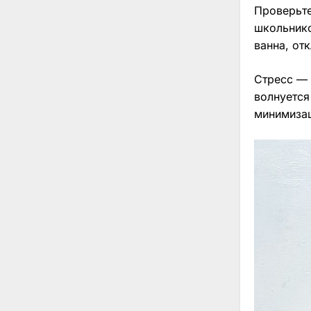
Проверьте
школьнико
ванна, от
Стресс — 
волнуется
минимизац