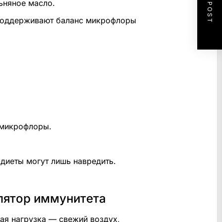
NEXT POST
ьняное масло.
 поддерживают баланс микрофлоры
 микрофлоры.
диеты могут лишь навредить.
лятор иммунитета
кая нагрузка — свежий воздух,