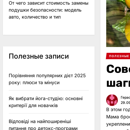
От чего зависит стоимость замены
подушки безопасности: модель
авто, количество и тип
Полезные записи
ПОЛЕЗНЫЕ
Сов
Порівняння популярних дієт 2025
шаг
року: плюси та мінуси
Гера
Як вибрати йога-студію: основні
29.0
критерії для новачків
В этом го
Мама брос
Відповіді на найпоширеніші
укреплени
питання про детокс-програми