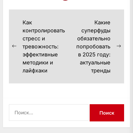
фітнесуМікродози і біохакінг:
баланс розуму та
тілаЕкофрендлі та усвідомлене
Навигация
Как
Какие
споживанняДіджитал-
по
контролировать
суперфуды
допом…
стресс и
обязательно
записям
тревожность:
попробовать
Previous
Next
эффективные
в 2025 году:
post:
post
методики и
актуальные
лайфхаки
тренды
Найти: