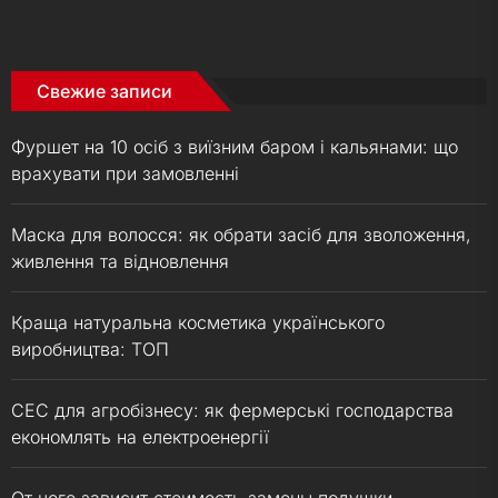
Свежие записи
Фуршет на 10 осіб з виїзним баром і кальянами: що
врахувати при замовленні
Маска для волосся: як обрати засіб для зволоження,
живлення та відновлення
Краща натуральна косметика українського
виробництва: ТОП
СЕС для агробізнесу: як фермерські господарства
економлять на електроенергії