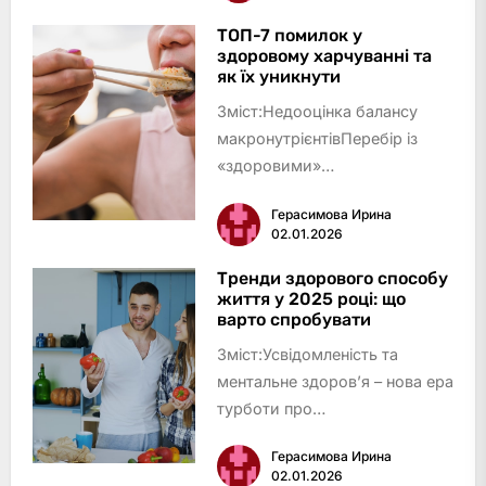
дієвий спосіб зменшити
стресФізична активність: рух –
ТОП-7 помилок у
здоровому харчуванні та
ефективна зброя проти
як їх уникнути
стресуТе…
Зміст:Недооцінка балансу
макронутрієнтівПеребір із
«здоровими»
продуктамиПропуск прийомів
Герасимова Ирина
їжі та переїдання
02.01.2026
увечеріВідсутність
різноманіття у
Тренди здорового способу
життя у 2025 році: що
раціоніНадмірна суворість і
варто спробувати
заборониІгнорування сигналів
Зміст:Усвідомленість та
голоду та си…
ментальне здоров’я – нова ера
турботи про
себеПерсоналізований підхід
Герасимова Ирина
до харчування та
02.01.2026