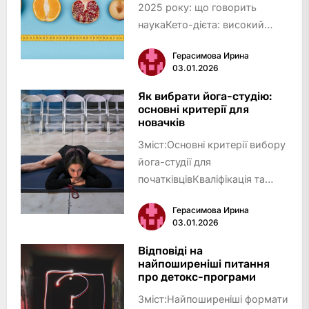
2025 року: що говорить
наукаКето-дієта: високий
жир, мінімум
Герасимова Ирина
вуглеводівСередземноморська
03.01.2026
дієта: баланс і
смакІнтервальне голодування:
Як вибрати йога-студію:
основні критерії для
харчуйся за
новачків
годинникомРослинний раціон:
Зміст:Основні критерії вибору
тенденція до …
йога-студії для
початківцівКваліфікація та
підхід інструкторівФормати
Герасимова Ирина
йога-занять та стилі
03.01.2026
практикиАтмосфера студії та
зручностіРозташування та
Відповіді на
найпоширеніші питання
розклад занятьПрозорість цін
про детокс-програми
та додатк…
Зміст:Найпоширеніші формати