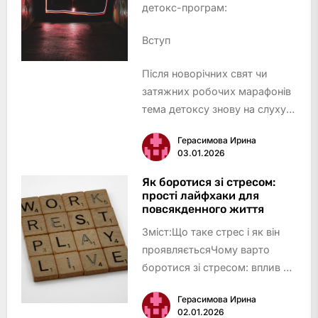
детокс-програм:
Вступ
Після новорічних свят чи
затяжних робочих марафонів
тема детоксу знову на слуху:
хтось замовляє зелений смузі,
Герасимова Ирина
хтось кидається у складні
03.01.2026
голодування, а інші – скепти…
Як боротися зі стресом:
прості лайфхаки для
повсякденного життя
Зміст:Що таке стрес і як він
проявляєтьсяЧому варто
боротися зі стресом: вплив на
організм і повсякденне
Герасимова Ирина
життяДихальні практики як
02.01.2026