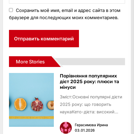
Сохранить моё имя, email и адрес сайта в этом
браузере для последующих моих комментариев.
More Stories
Порівняння популярних
дієт 2025 року: плюси та
мінуси
Зміст:Основні популярні дієти
2025 року: що говорить
наукаКето-дієта: високий
жир, мінімум
Герасимова Ирина
вуглеводівСередземноморська
03.01.2026