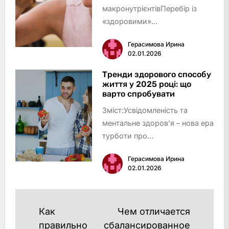
макронутрієнтівПеребір із
«здоровими»
продуктамиПропуск прийомів
Герасимова Ирина
їжі та переїдання
02.01.2026
увечеріВідсутність
різноманіття у
Тренди здорового способу
життя у 2025 році: що
раціоніНадмірна суворість і
варто спробувати
заборониІгнорування сигналів
Зміст:Усвідомленість та
голоду та си…
ментальне здоров’я – нова ера
турботи про
себеПерсоналізований підхід
Герасимова Ирина
до харчування та
02.01.2026
фітнесуМікродози і біохакінг:
баланс розуму та
тілаЕкофрендлі та усвідомлене
Навигация
Как
Чем отличается
споживанняДіджитал-
по
правильно
сбалансированное
допом…