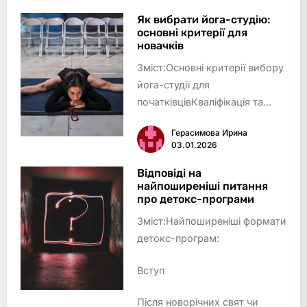
дієта: баланс і
смакІнтервальне голодування:
Як вибрати йога-студію:
основні критерії для
харчуйся за
новачків
годинникомРослинний раціон:
Зміст:Основні критерії вибору
тенденція до …
йога-студії для
початківцівКваліфікація та
підхід інструкторівФормати
Герасимова Ирина
йога-занять та стилі
03.01.2026
практикиАтмосфера студії та
зручностіРозташування та
Відповіді на
найпоширеніші питання
розклад занятьПрозорість цін
про детокс-програми
та додатк…
Зміст:Найпоширеніші формати
детокс-програм:
Вступ
Після новорічних свят чи