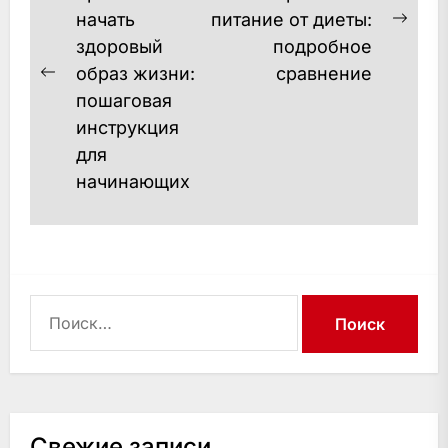
начать
питание от диеты:
записям
Next
здоровый
подробное
post
образ жизни:
сравнение
Previous
пошаговая
post:
инструкция
для
начинающих
Найти:
Свежие записи