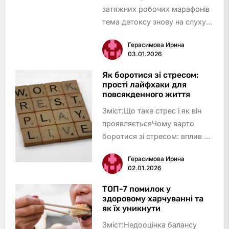
затяжних робочих марафонів
тема детоксу знову на слуху:
хтось замовляє зелений смузі,
Герасимова Ирина
хтось кидається у складні
03.01.2026
голодування, а інші – скепти…
Як боротися зі стресом:
прості лайфхаки для
повсякденного життя
Зміст:Що таке стрес і як він
проявляєтьсяЧому варто
боротися зі стресом: вплив на
організм і повсякденне
Герасимова Ирина
життяДихальні практики як
02.01.2026
дієвий спосіб зменшити
стресФізична активність: рух –
ТОП-7 помилок у
здоровому харчуванні та
ефективна зброя проти
як їх уникнути
стресуТе…
Зміст:Недооцінка балансу