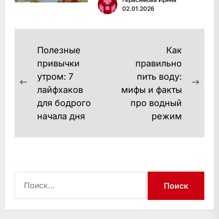
до харчування та
02.01.2026
фітнесуМікродози і біохакінг:
баланс розуму та
тілаЕкофрендлі та усвідомлене
Навигация
Полезные
Как
споживанняДіджитал-
по
привычки
правильно
допом…
утром: 7
пить воду:
записям
Previous
Next
лайфхаков
мифы и факты
post:
post
для бодрого
про водный
начала дня
режим
Найти: