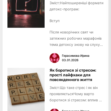
Зміст:Найпоширеніші формати
детокс-програм:
Вступ
Після новорічних свят чи
затяжних робочих марафонів
тема детоксу знову на слуху:
хтось замовляє зелений смузі,
Герасимова Ирина
хтось кидається у складні
03.01.2026
голодування, а інші – скепти…
Як боротися зі стресом:
прості лайфхаки для
повсякденного життя
Зміст:Що таке стрес і як він
проявляєтьсяЧому варто
боротися зі стресом: вплив на
організм і повсякденне