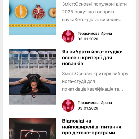
Зміст:Основні популярні дієти
2025 року: що говорить
наукаКето-дієта: високий
жир, мінімум
Герасимова Ирина
вуглеводівСередземноморська
03.01.2026
дієта: баланс і
смакІнтервальне голодування:
Як вибрати йога-студію:
основні критерії для
харчуйся за
новачків
годинникомРослинний раціон:
Зміст:Основні критерії вибору
тенденція до …
йога-студії для
початківцівКваліфікація та
підхід інструкторівФормати
Герасимова Ирина
йога-занять та стилі
03.01.2026
практикиАтмосфера студії та
зручностіРозташування та
Відповіді на
найпоширеніші питання
розклад занятьПрозорість цін
про детокс-програми
та додатк…