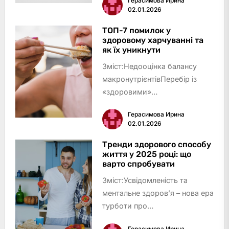
Герасимова Ирина
життяДихальні практики як
02.01.2026
дієвий спосіб зменшити
стресФізична активність: рух –
ТОП-7 помилок у
здоровому харчуванні та
ефективна зброя проти
як їх уникнути
стресуТе…
Зміст:Недооцінка балансу
макронутрієнтівПеребір із
«здоровими»
продуктамиПропуск прийомів
Герасимова Ирина
їжі та переїдання
02.01.2026
увечеріВідсутність
різноманіття у
Тренди здорового способу
життя у 2025 році: що
раціоніНадмірна суворість і
варто спробувати
заборониІгнорування сигналів
Зміст:Усвідомленість та
голоду та си…
ментальне здоров’я – нова ера
турботи про
себеПерсоналізований підхід
Герасимова Ирина