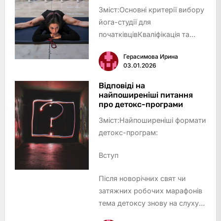
Зміст:Основні критерії вибору
тенденція до …
йога-студії для
початківцівКваліфікація та
підхід інструкторівФормати
Герасимова Ирина
йога-занять та стилі
03.01.2026
практикиАтмосфера студії та
зручностіРозташування та
Відповіді на
найпоширеніші питання
розклад занятьПрозорість цін
про детокс-програми
та додатк…
Зміст:Найпоширеніші формати
детокс-програм:
Вступ
Після новорічних свят чи
затяжних робочих марафонів
тема детоксу знову на слуху:
хтось замовляє зелений смузі,