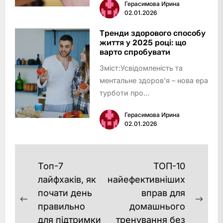
Герасимова Ирина
їжі та переїдання
02.01.2026
увечеріВідсутність
різноманіття у
Тренди здорового способу
життя у 2025 році: що
раціоніНадмірна суворість і
варто спробувати
заборониІгнорування сигналів
Зміст:Усвідомленість та
голоду та си…
ментальне здоров’я – нова ера
турботи про
себеПерсоналізований підхід
Герасимова Ирина
до харчування та
02.01.2026
фітнесуМікродози і біохакінг:
баланс розуму та
тілаЕкофрендлі та усвідомлене
Навигация
Топ-7
ТОП-10
споживанняДіджитал-
по
лайфхаків, як
найефективніших
допом…
почати день
вправ для
записям
Previous
Next
правильно
домашнього
post:
post
для підтримки
тренування без