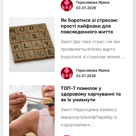
Герасимова Ирина
хтось кидається у складні
03.01.2026
голодування, а інші – скепти…
Як боротися зі стресом:
прості лайфхаки для
повсякденного життя
Зміст:Що таке стрес і як він
проявляєтьсяЧому варто
боротися зі стресом: вплив на
організм і повсякденне
Герасимова Ирина
життяДихальні практики як
02.01.2026
дієвий спосіб зменшити
стресФізична активність: рух –
ТОП-7 помилок у
здоровому харчуванні та
ефективна зброя проти
як їх уникнути
стресуТе…
Зміст:Недооцінка балансу
макронутрієнтівПеребір із
«здоровими»
продуктамиПропуск прийомів