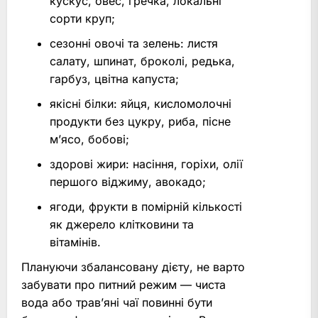
кускус, овес, гречка, локальні
сорти круп;
сезонні овочі та зелень: листя
салату, шпинат, броколі, редька,
гарбуз, цвітна капуста;
якісні білки: яйця, кисломолочні
продукти без цукру, риба, пісне
м’ясо, бобові;
здорові жири: насіння, горіхи, олії
першого віджиму, авокадо;
ягоди, фрукти в помірній кількості
як джерело клітковини та
вітамінів.
Плануючи збалансовану дієту, не варто
забувати про питний режим — чиста
вода або трав’яні чаї повинні бути