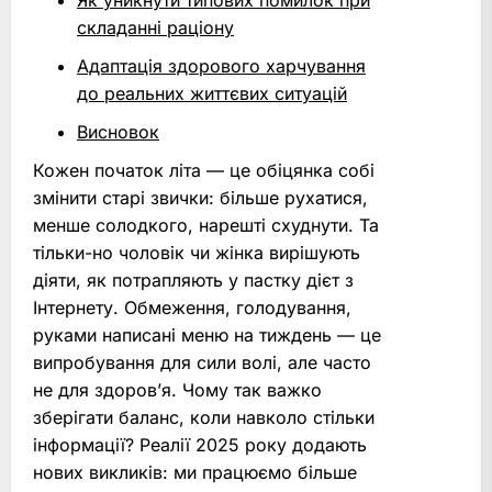
Як уникнути типових помилок при
складанні раціону
Адаптація здорового харчування
до реальних життєвих ситуацій
Висновок
Кожен початок літа — це обіцянка собі
змінити старі звички: більше рухатися,
менше солодкого, нарешті схуднути. Та
тільки-но чоловік чи жінка вирішують
діяти, як потрапляють у пастку дієт з
Інтернету. Обмеження, голодування,
руками написані меню на тиждень — це
випробування для сили волі, але часто
не для здоров’я. Чому так важко
зберігати баланс, коли навколо стільки
інформації? Реалії 2025 року додають
нових викликів: ми працюємо більше