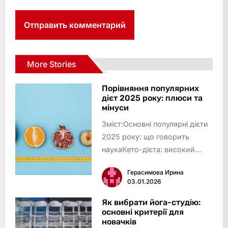
More Stories
Порівняння популярних
дієт 2025 року: плюси та
мінуси
Зміст:Основні популярні дієти
2025 року: що говорить
наукаКето-дієта: високий
жир, мінімум
Герасимова Ирина
вуглеводівСередземноморська
03.01.2026
дієта: баланс і
смакІнтервальне голодування:
Як вибрати йога-студію:
основні критерії для
харчуйся за
новачків
годинникомРослинний раціон: