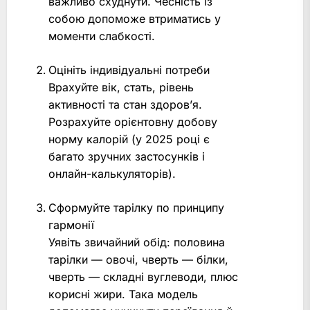
важливо схуднути. Чесність із
собою допоможе втриматись у
моменти слабкості.
Оцініть індивідуальні потреби
Врахуйте вік, стать, рівень
активності та стан здоров’я.
Розрахуйте орієнтовну добову
норму калорій (у 2025 році є
багато зручних застосунків і
онлайн-калькуляторів).
Сформуйте тарілку по принципу
гармонії
Уявіть звичайний обід: половина
тарілки — овочі, чверть — білки,
чверть — складні вуглеводи, плюс
корисні жири. Така модель