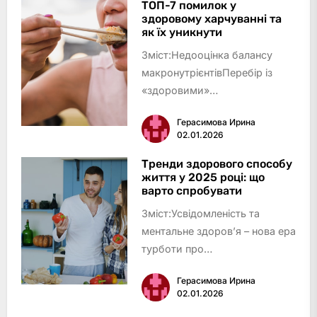
стресФізична активність: рух –
ТОП-7 помилок у
здоровому харчуванні та
ефективна зброя проти
як їх уникнути
стресуТе…
Зміст:Недооцінка балансу
макронутрієнтівПеребір із
«здоровими»
продуктамиПропуск прийомів
Герасимова Ирина
їжі та переїдання
02.01.2026
увечеріВідсутність
різноманіття у
Тренди здорового способу
життя у 2025 році: що
раціоніНадмірна суворість і
варто спробувати
заборониІгнорування сигналів
Зміст:Усвідомленість та
голоду та си…
ментальне здоров’я – нова ера
турботи про
себеПерсоналізований підхід
Герасимова Ирина
до харчування та
02.01.2026
фітнесуМікродози і біохакінг: