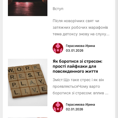
Вступ
Після новорічних свят чи
затяжних робочих марафонів
тема детоксу знову на слуху:
хтось замовляє зелений смузі,
Герасимова Ирина
хтось кидається у складні
03.01.2026
голодування, а інші – скепти…
Як боротися зі стресом:
прості лайфхаки для
повсякденного життя
Зміст:Що таке стрес і як він
проявляєтьсяЧому варто
боротися зі стресом: вплив на
організм і повсякденне
Герасимова Ирина
життяДихальні практики як
02.01.2026
дієвий спосіб зменшити