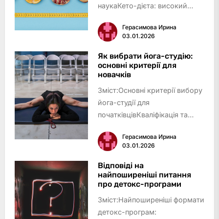
наукаКето-дієта: високий
жир, мінімум
Герасимова Ирина
вуглеводівСередземноморська
03.01.2026
дієта: баланс і
смакІнтервальне голодування:
Як вибрати йога-студію:
основні критерії для
харчуйся за
новачків
годинникомРослинний раціон:
Зміст:Основні критерії вибору
тенденція до …
йога-студії для
початківцівКваліфікація та
підхід інструкторівФормати
Герасимова Ирина
йога-занять та стилі
03.01.2026
практикиАтмосфера студії та
зручностіРозташування та
Відповіді на
найпоширеніші питання
розклад занятьПрозорість цін
про детокс-програми
та додатк…
Зміст:Найпоширеніші формати
детокс-програм: