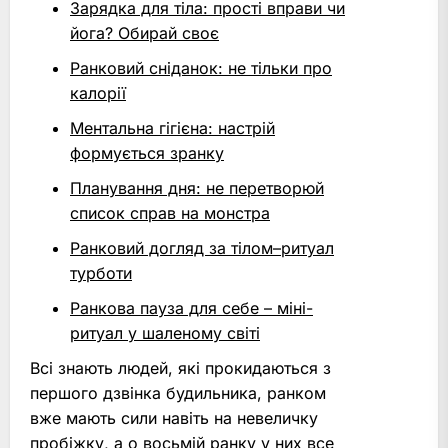
Зарядка для тіла: прості вправи чи
йога? Обирай своє
Ранковий сніданок: не тільки про
калорії
Ментальна гігієна: настрій
формується зранку
Планування дня: не перетворюй
список справ на монстра
Ранковий догляд за тілом–ритуал
турботи
Ранкова пауза для себе – міні-
ритуал у шаленому світі
Всі знають людей, які прокидаються з
першого дзвінка будильника, ранком
вже мають сили навіть на невеличку
пробіжку, а о восьмій ранку у них все