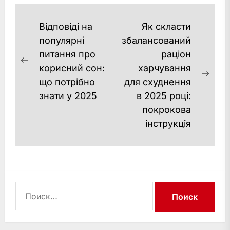
баланс розуму та
тілаЕкофрендлі та усвідомлене
Навигация
Відповіді на
Як скласти
споживанняДіджитал-
по
популярні
збалансований
допом…
питання про
раціон
записям
Previous
корисний сон:
харчування
post:
Next
що потрібно
для схуднення
post
знати у 2025
в 2025 році:
покрокова
інструкція
Найти: