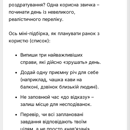
роздратування? Одна корисна звичка –
починати день із невеликого,
реалістичного переліку.
Ось міні-підбірка, як планувати ранок з
користю (список):
Випиши три найважливіших
справи, які дійсно «зрушать» день.
Додай одну приємну річ для себе
(наприклад, чашка кави на
балконі, дзвінок близькій людині).
Не заповнюй час «до відказу» –
залиш місце для несподіванок.
Перевір, чи всі заплановані
завдання відповідають твоїм
цілям, а не просто «нав’язані»